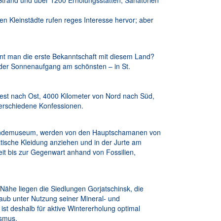
Strand und über 1200 Erholungsstätten, Sanatorien
en Kleinstädte rufen reges Interesse hervor; aber
nnt man die erste Bekanntschaft mit diesem Land?
 der Sonnenaufgang am schönsten – in St.
est nach Ost, 4000 Kilometer von Nord nach Süd,
erschiedene Konfessionen.
eskundemuseum, werden von den Hauptschamanen von
jatische Kleidung anziehen und in der Jurte am
eit bis zur Gegenwart anhand von Fossilien,
 Nähe liegen die Siedlungen Gorjatschinsk, die
aub unter Nutzung seiner Mineral- und
ist deshalb für aktive Wintererholung optimal
ismus.