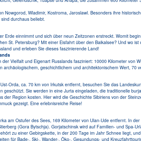
 Sotchi, Gelendschik, Tuapse und Anapa, die zusammen 600 Kilometer 
von Nowgorod, Wladimir, Kostroma, Jaroslawl. Besonders ihre historisch
sind durchaus beliebt.
 der Erde einnimmt und sich über neun Zeitzonen erstreckt. Womit begi
en St. Petersburg? Mit einer Eisfahrt über den Baikalsee? Und wo ist
land und erleben Sie dieses faszinierende Land!
lands
er Vielfalt und Eigenart Russlands fasziniert: 10000 Kilometer von W
 archäologischem, geschichtlichem und architektonischem Wert, 70 v
h Ust-Orda, ca. 70 km von Irkutsk entfernt, besuchen Sie das Land
 geschützt. Sie werden in eine Jurta eingeladen, die traditionelle bur
us der Region kosten. Hier wird die Geschichte Sibiriens von der Steinz
hmuck gezeigt. Eine erlebnisreiche Reise!
urka am Ostufer des Sees, 169 Kilometer von Ulan-Ude entfernt. In der
erberg (Gora Bytschja). Gorjatschinsk wird auf Familien- und Spa-Url
ehört zu einer Gebirgskette, in der 200 Tage im Jahr Schnee liegt, und 
keiten für Bade-, Ski-, Wander-, Öko-, Gesundungs- und Kreuzfahrttour