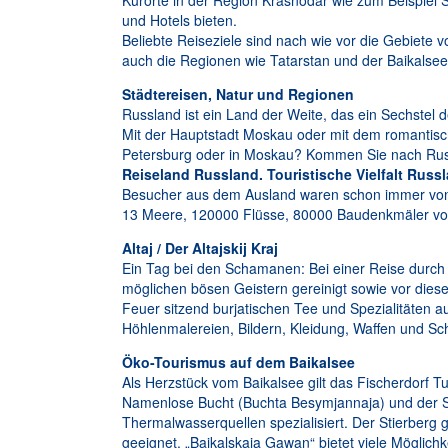
Kurorte in der Region Krasnodar wie zum Beispiel
und Hotels bieten.
Beliebte Reiseziele sind nach wie vor die Gebiete 
auch die Regionen wie Tatarstan und der Baikalsee 
Städtereisen, Natur und Regionen
Russland ist ein Land der Weite, das ein Sechstel
Mit der Hauptstadt Moskau oder mit dem romantisch
Petersburg oder in Moskau? Kommen Sie nach Russ
Reiseland Russland. Touristische Vielfalt Russ
Besucher aus dem Ausland waren schon immer von d
13 Meere, 120000 Flüsse, 80000 Baudenkmäler von
Altaj / Der Altajskij Kraj
Ein Tag bei den Schamanen: Bei einer Reise durc
möglichen bösen Geistern gereinigt sowie vor diesen
Feuer sitzend burjatischen Tee und Spezialitäten a
Höhlenmalereien, Bildern, Kleidung, Waffen und Sc
Öko-Tourismus auf dem Baikalsee
Als Herzstück vom Baikalsee gilt das Fischerdorf T
Namenlose Bucht (Buchta Besymjannaja) und der Sti
Thermalwasserquellen spezialisiert. Der Stierberg g
geeignet. „Bajkalskaja Gawan“ bietet viele Möglich