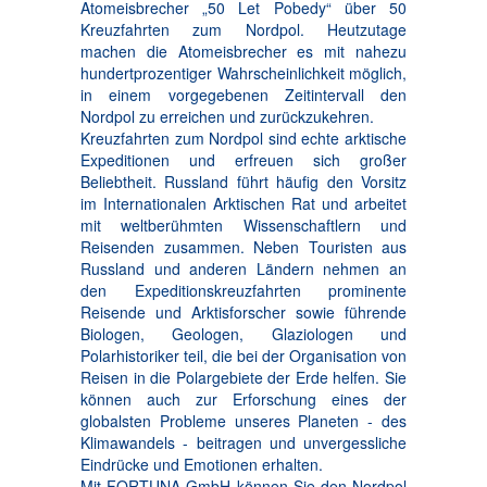
Atomeisbrecher „50 Let Pobedy“ über 50
Kreuzfahrten zum Nordpol. Heutzutage
machen die Atomeisbrecher es mit nahezu
hundertprozentiger Wahrscheinlichkeit möglich,
in einem vorgegebenen Zeitintervall den
Nordpol zu erreichen und zurückzukehren.
Kreuzfahrten zum Nordpol sind echte arktische
Expeditionen und erfreuen sich großer
Beliebtheit. Russland führt häufig den Vorsitz
im Internationalen Arktischen Rat und arbeitet
mit weltberühmten Wissenschaftlern und
Reisenden zusammen. Neben Touristen aus
Russland und anderen Ländern nehmen an
den Expeditionskreuzfahrten prominente
Reisende und Arktisforscher sowie führende
Biologen, Geologen, Glaziologen und
Polarhistoriker teil, die bei der Organisation von
Reisen in die Polargebiete der Erde helfen. Sie
können auch zur Erforschung eines der
globalsten Probleme unseres Planeten - des
Klimawandels - beitragen und unvergessliche
Eindrücke und Emotionen erhalten.
Mit FORTUNA GmbH können Sie den Nordpol