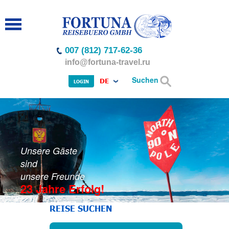
007 (812) 717-62-36
info@fortuna-travel.ru
Suchen
DE
LOGIN
Unsere Gäste
sind
unsere Freunde
23 Jahre Erfolg!
REISE SUCHEN