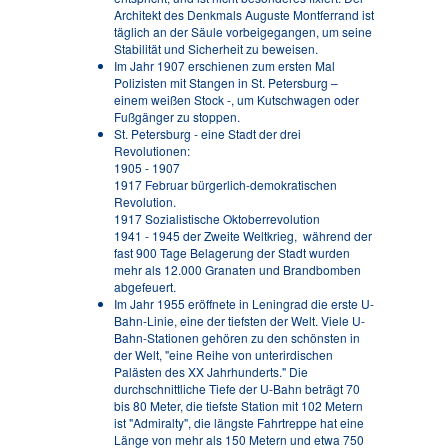
Architekt des Denkmals Auguste Montferrand ist
täglich an der Säule vorbeigegangen, um seine
Stabilität und Sicherheit zu beweisen.
Im Jahr 1907 erschienen zum ersten Mal
Polizisten mit Stangen in St. Petersburg –
einem weißen Stock -, um Kutschwagen oder
Fußgänger zu stoppen.
St. Petersburg - eine Stadt der drei
Revolutionen:
1905 - 1907
1917 Februar bürgerlich-demokratischen
Revolution.
1917 Sozialistische Oktoberrevolution
1941 - 1945 der Zweite Weltkrieg, während der
fast 900 Tage Belagerung der Stadt wurden
mehr als 12.000 Granaten und Brandbomben
abgefeuert.
Im Jahr 1955 eröffnete in Leningrad die erste U-
Bahn-Linie, eine der tiefsten der Welt. Viele U-
Bahn-Stationen gehören zu den schönsten in
der Welt, "eine Reihe von unterirdischen
Palästen des XX Jahrhunderts." Die
durchschnittliche Tiefe der U-Bahn beträgt 70
bis 80 Meter, die tiefste Station mit 102 Metern
ist "Admiralty", die längste Fahrtreppe hat eine
Länge von mehr als 150 Metern und etwa 750