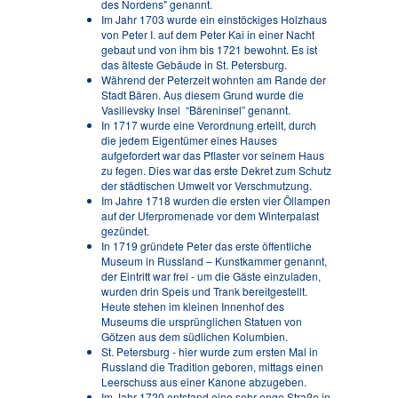
des Nordens" genannt.
Im Jahr 1703 wurde ein einstöckiges Holzhaus
von Peter I. auf dem Peter Kai in einer Nacht
gebaut und von ihm bis 1721 bewohnt. Es ist
das älteste Gebäude in St. Petersburg.
Während der Peterzeit wohnten am Rande der
Stadt Bären. Aus diesem Grund wurde die
Vasilievsky Insel “Bäreninsel” genannt.
In 1717 wurde eine Verordnung erteilt, durch
die jedem Eigentümer eines Hauses
aufgefordert war das Pflaster vor seinem Haus
zu fegen. Dies war das erste Dekret zum Schutz
der städtischen Umwelt vor Verschmutzung.
Im Jahre 1718 wurden die ersten vier Öllampen
auf der Uferpromenade vor dem Winterpalast
gezündet.
In 1719 gründete Peter das erste öffentliche
Museum in Russland – Kunstkammer genannt,
der Eintritt war frei - um die Gäste einzuladen,
wurden drin Speis und Trank bereitgestellt.
Heute stehen im kleinen Innenhof des
Museums die ursprünglichen Statuen von
Götzen aus dem südlichen Kolumbien.
St. Petersburg - hier wurde zum ersten Mal in
Russland die Tradition geboren, mittags einen
Leerschuss aus einer Kanone abzugeben.
Im Jahr 1720 entstand eine sehr enge Straße in