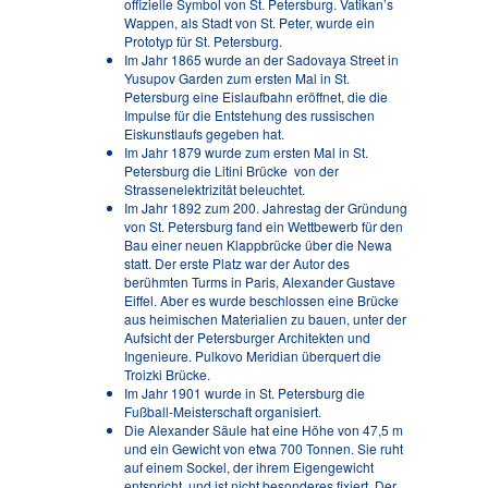
offizielle Symbol von St. Petersburg. Vatikan’s
Wappen, als Stadt von St. Peter, wurde ein
Prototyp für St. Petersburg.
Im Jahr 1865 wurde an der Sadovaya Street in
Yusupov Garden zum ersten Mal in St.
Petersburg eine Eislaufbahn eröffnet, die die
Impulse für die Entstehung des russischen
Eiskunstlaufs gegeben hat.
Im Jahr 1879 wurde zum ersten Mal in St.
Petersburg die Litini Brücke von der
Strassenelektrizität beleuchtet.
Im Jahr 1892 zum 200. Jahrestag der Gründung
von St. Petersburg fand ein Wettbewerb für den
Bau einer neuen Klappbrücke über die Newa
statt. Der erste Platz war der Autor des
berühmten Turms in Paris, Alexander Gustave
Eiffel. Aber es wurde beschlossen eine Brücke
aus heimischen Materialien zu bauen, unter der
Aufsicht der Petersburger Architekten und
Ingenieure. Pulkovo Meridian überquert die
Troizki Brücke.
Im Jahr 1901 wurde in St. Petersburg die
Fußball-Meisterschaft organisiert.
Die Alexander Säule hat eine Höhe von 47,5 m
und ein Gewicht von etwa 700 Tonnen. Sie ruht
auf einem Sockel, der ihrem Eigengewicht
entspricht, und ist nicht besonderes fixiert. Der