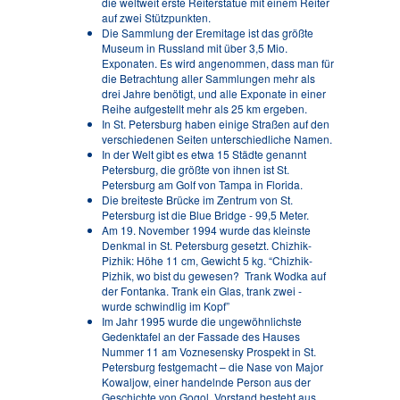
die weltweit erste Reiterstatue mit einem Reiter
auf zwei Stützpunkten.
Die Sammlung der Eremitage ist das größte
Museum in Russland mit über 3,5 Mio.
Exponaten. Es wird angenommen, dass man für
die Betrachtung aller Sammlungen mehr als
drei Jahre benötigt, und alle Exponate in einer
Reihe aufgestellt mehr als 25 km ergeben.
In St. Petersburg haben einige Straßen auf den
verschiedenen Seiten unterschiedliche Namen.
In der Welt gibt es etwa 15 Städte genannt
Petersburg, die größte von ihnen ist St.
Petersburg am Golf von Tampa in Florida.
Die breiteste Brücke im Zentrum von St.
Petersburg ist die Blue Bridge - 99,5 Meter.
Am 19. November 1994 wurde das kleinste
Denkmal in St. Petersburg gesetzt. Chizhik-
Pizhik: Höhe 11 cm, Gewicht 5 kg. “Chizhik-
Pizhik, wo bist du gewesen? Trank Wodka auf
der Fontanka. Trank ein Glas, trank zwei -
wurde schwindlig im Kopf”
Im Jahr 1995 wurde die ungewöhnlichste
Gedenktafel an der Fassade des Hauses
Nummer 11 am Voznesensky Prospekt in St.
Petersburg festgemacht – die Nase von Major
Kowaljow, einer handelnde Person aus der
Geschichte von Gogol. Vorstand besteht aus