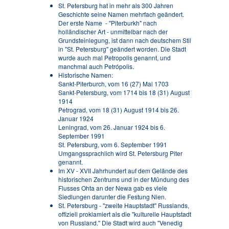
St. Petersburg hat in mehr als 300 Jahren
Geschichte seine Namen mehrfach geändert.
Der erste Name - "Piterburkh" nach
holländischer Art - unmittelbar nach der
Grundsteinlegung, ist dann nach deutschem Stil
in "St. Petersburg" geändert worden. Die Stadt
wurde auch mal Petropolis genannt, und
manchmal auch Petrópolis.
Historische Namen:
Sankt-Piterburch, vom 16 (27) Mai 1703
Sankt-Petersburg, vom 1714 bis 18 (31) August
1914
Petrograd, vom 18 (31) August 1914 bis 26.
Januar 1924
Leningrad, vom 26. Januar 1924 bis 6.
September 1991
St. Petersburg, vom 6. September 1991
Umgangssprachlich wird St. Petersburg Piter
genannt.
Im XV - XVII Jahrhundert auf dem Gelände des
historischen Zentrums und in der Mündung des
Flusses Ohta an der Newa gab es viele
Siedlungen darunter die Festung Nien.
St. Petersburg - "zweite Hauptstadt" Russlands,
offiziell proklamiert als die "kulturelle Hauptstadt
von Russland." Die Stadt wird auch "Venedig