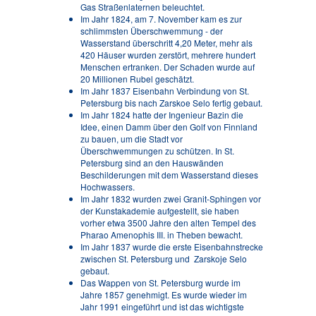
Gas Straßenlaternen beleuchtet.
Im Jahr 1824, am 7. November kam es zur
schlimmsten Überschwemmung - der
Wasserstand überschritt 4,20 Meter, mehr als
420 Häuser wurden zerstört, mehrere hundert
Menschen ertranken. Der Schaden wurde auf
20 Millionen Rubel geschätzt.
Im Jahr 1837 Eisenbahn Verbindung von St.
Petersburg bis nach Zarskoe Selo fertig gebaut.
Im Jahr 1824 hatte der Ingenieur Bazin die
Idee, einen Damm über den Golf von Finnland
zu bauen, um die Stadt vor
Überschwemmungen zu schützen. In St.
Petersburg sind an den Hauswänden
Beschilderungen mit dem Wasserstand dieses
Hochwassers.
Im Jahr 1832 wurden zwei Granit-Sphingen vor
der Kunstakademie aufgestellt, sie haben
vorher etwa 3500 Jahre den alten Tempel des
Pharao Amenophis III. in Theben bewacht.
Im Jahr 1837 wurde die erste Eisenbahnstrecke
zwischen St. Petersburg und Zarskoje Selo
gebaut.
Das Wappen von St. Petersburg wurde im
Jahre 1857 genehmigt. Es wurde wieder im
Jahr 1991 eingeführt und ist das wichtigste