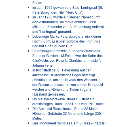
Stufen.
Im Jahr 1965 gewann die Stadt Leningrad (St.
Petersburg) den Titel "Hero City".
Im Jahr 1968 wurde ein kleiner Planet durch
den Astronomen Smirnova entdeckt - 220
Millionen Kilometer von St. Petersburg entfernt -
und "Leningrad" genannt.
Lebendige Marke Petersburg’s ist ein kleiner
Fisch - Stint. Er ist der Vorbote des Frühlings
und hat einen gurken Duft.
Petersburger Architekt, Autor des Zauns des
Summer Garden J.M.Felten war der Sohn des
Chefkochs von Peter I., Oberküchenmeister’s
Johann Felten.
In Kronstadt bei St. Petersburg auf der
Julistrasse ist Kronstadt’s Pegel befestigt
(Metallplatte, um das Niveau des Wassers in
der Ostsee zu messen), von seinen Nullpunkt
werden alle Höhen und Tiefen in ganz
Russland gemessen.
On Malaya Morskaya Street 10, steht ein
dreistöckiges Haus – das Haus von" Pik Dame"
Die Architekt Rossistrasse: Breite 22 Meter,
Höhe der Gebäude 22 Meter und Länge 220
Meter.
Das Monument Nicholas I. am St. Isaak-Platz ist