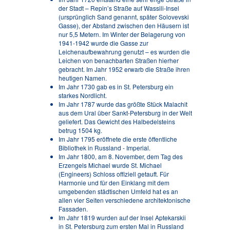
der Stadt – Repin’s Straße auf Wassili-Insel
(ursprünglich Sand genannt, später Solovevski
Gasse), der Abstand zwischen den Häusern ist
nur 5,5 Metern. Im Winter der Belagerung von
1941-1942 wurde die Gasse zur
Leichenaufbewahrung genutzt – es wurden die
Leichen von benachbarten Straßen hierher
gebracht. Im Jahr 1952 erwarb die Straße ihren
heutigen Namen.
Im Jahr 1730 gab es in St. Petersburg ein
starkes Nordlicht.
Im Jahr 1787 wurde das größte Stück Malachit
aus dem Ural über Sankt-Petersburg in der Welt
geliefert. Das Gewicht des Halbedelsteins
betrug 1504 kg.
Im Jahr 1795 eröffnete die erste öffentliche
Bibliothek in Russland - Imperial.
Im Jahr 1800, am 8. November, dem Tag des
Erzengels Michael wurde St. Michael
(Engineers) Schloss offiziell getauft. Für
Harmonie und für den Einklang mit dem
umgebenden städtischen Umfeld hat es an
allen vier Seiten verschiedene architektonische
Fassaden.
Im Jahr 1819 wurden auf der Insel Aptekarskii
in St. Petersburg zum ersten Mal in Russland