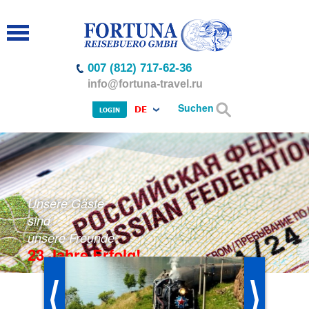
007 (812) 717-62-36
info@fortuna-travel.ru
Suchen
DE
LOGIN
Unsere Gäste
sind
unsere Freunde
23 Jahre Erfolg!