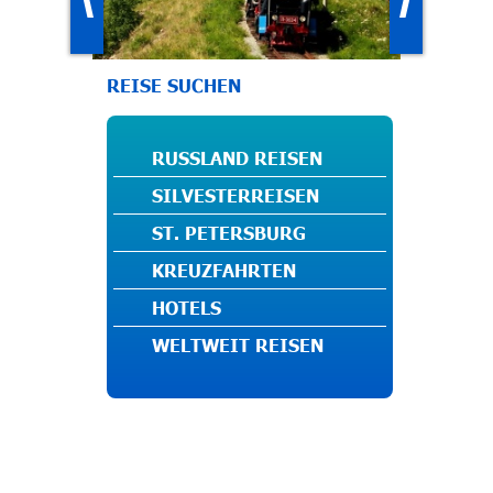
REISE SUCHEN
RUSSLAND REISEN
SILVESTERREISEN
ST. PETERSBURG
KREUZFAHRTEN
HOTELS
WELTWEIT REISEN