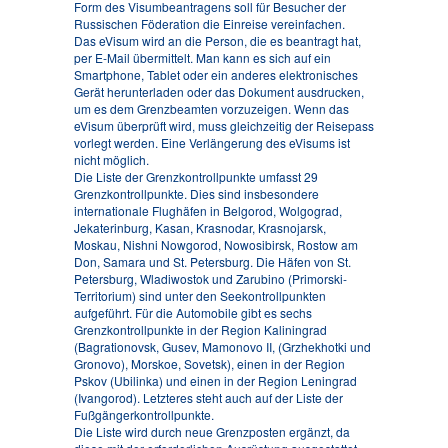
Form des Visumbeantragens soll für Besucher der
Russischen Föderation die Einreise vereinfachen.
Das eVisum wird an die Person, die es beantragt hat,
per E-Mail übermittelt. Man kann es sich auf ein
Smartphone, Tablet oder ein anderes elektronisches
Gerät herunterladen oder das Dokument ausdrucken,
um es dem Grenzbeamten vorzuzeigen. Wenn das
eVisum überprüft wird, muss gleichzeitig der Reisepass
vorlegt werden. Eine Verlängerung des eVisums ist
nicht möglich.
Die Liste der Grenzkontrollpunkte umfasst 29
Grenzkontrollpunkte. Dies sind insbesondere
internationale Flughäfen in Belgorod, Wolgograd,
Jekaterinburg, Kasan, Krasnodar, Krasnojarsk,
Moskau, Nishni Nowgorod, Nowosibirsk, Rostow am
Don, Samara und St. Petersburg. Die Häfen von St.
Petersburg, Wladiwostok und Zarubino (Primorski-
Territorium) sind unter den Seekontrollpunkten
aufgeführt. Für die Automobile gibt es sechs
Grenzkontrollpunkte in der Region Kaliningrad
(Bagrationovsk, Gusev, Mamonovo II, (Grzhekhotki und
Gronovo), Morskoe, Sovetsk), einen in der Region
Pskov (Ubilinka) und einen in der Region Leningrad
(Ivangorod). Letzteres steht auch auf der Liste der
Fußgängerkontrollpunkte.
Die Liste wird durch neue Grenzposten ergänzt, da