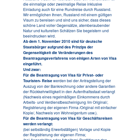
die einmalige oder zweimalige Reise inklusive
Einladung auch für eine Rundreise durch Russland.
Wir ermöglichen Ihnen, Russland mit einem gültigen
Visum zu bereisen und sind uns sicher, dass dieses
schöne Land voller Gegensätze, atemberaubender
Natur und kulturellen Schätzen Sie begeistern und
beeindrucken wird.
Ab dem 1. November 2010 sind für deutsche
Staatsbürger aufgrund des Prinzips der
Gegenseitigkeit die Veränderungen des
Beantragungsverfahrens von einigen Arten von Visa
eingeführt.
Und zwar:
Für die Beantragung von Visa für Privat- oder
Touristen- Reise
werden bei der Antragstellung der
Auszug von der Bankrechnung oder andere Garantien
der Rückkehrwilligkeit in den Aufenthaltsstaat verlangt
(Nachweis eines regelmäßigen Einkommens durch
Arbeits- und Verdienstbescheinigung /im Original/,
Registrierung der eigenen Firma /Original mit einfacher
Kopie/, Nachweis von Wohneigentum usw.).
Für die Beantragung von Visa für Geschäftsreisen
werden verlangt:
(bei selbständig Erwerbstätigen) Vorlage und Kopie
der Registrierung der eigenen Firma;
(bei Angestellten oder Arbeitern) Bestätigung des