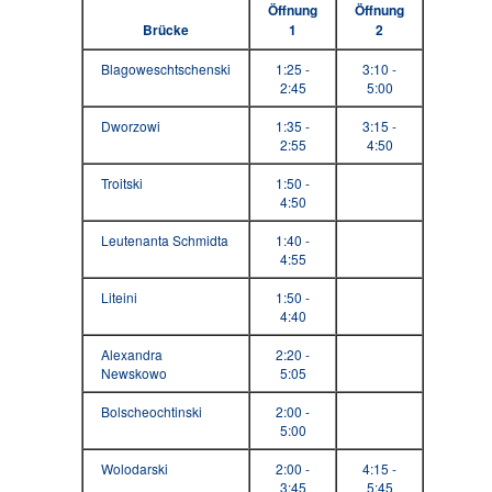
Öffnung
Öffnung
Brücke
1
2
Blagoweschtschenski
1:25 -
3:10 -
2:45
5:00
Dworzowi
1:35 -
3:15 -
2:55
4:50
Troitski
1:50 -
4:50
Leutenanta Schmidta
1:40 -
4:55
Liteini
1:50 -
4:40
Alexandra
2:20 -
Newskowo
5:05
Bolscheochtinski
2:00 -
5:00
Wolodarski
2:00 -
4:15 -
3:45
5:45