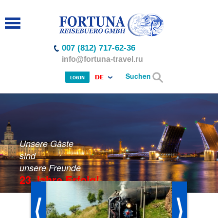
007 (812) 717-62-36
info@fortuna-travel.ru
Suchen
DE
LOGIN
Unsere Gäste
sind
unsere Freunde
23 Jahre Erfolg!