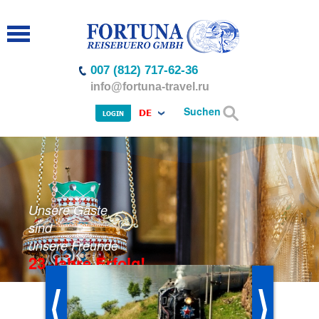
007 (812) 717-62-36
info@fortuna-travel.ru
Suchen
DE
LOGIN
Unsere Gäste
sind
unsere Freunde
23 Jahre Erfolg!