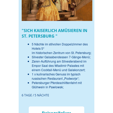
"SICH KAISERLICH AMÜSIEREN IN
ST. PETERSBURG "
5 Nächte im stilvollen Doppelzimmer des
Hotels 5*
im historischen Zentrum von St. Petersburg;
Silvester Galaabendessen 7-Gänge-Menü;
Zaren-Aufführung am Silvesterabend im
Empor Saal des Wladimir Palastes mit
einem Cocktail-Menü und Galakonzert;
1 x kulinarisches Genuss im typisch
russischen Restaurant „Podworje“;
Petersburger Pferdeschlittenfahrt mit
Glühwein in Pawlowsk;
6 TAGE / 5 NÄCHTE
Reisezeitplan: