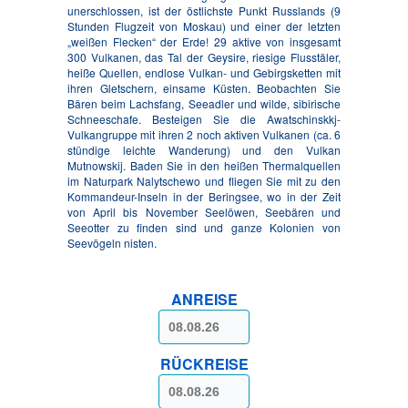
unerschlossen, ist der östlichste Punkt Russlands (9
Stunden Flugzeit von Moskau) und einer der letzten
„weißen Flecken“ der Erde! 29 aktive von insgesamt
300 Vulkanen, das Tal der Geysire, riesige Flusstäler,
heiße Quellen, endlose Vulkan- und Gebirgsketten mit
ihren Gletschern, einsame Küsten. Beobachten Sie
Bären beim Lachsfang, Seeadler und wilde, sibirische
Schneeschafe. Besteigen Sie die Awatschinskkj-
Vulkangruppe mit ihren 2 noch aktiven Vulkanen (ca. 6
stündige leichte Wanderung) und den Vulkan
Mutnowskij. Baden Sie in den heißen Thermalquellen
im Naturpark Nalytschewo und fliegen Sie mit zu den
Kommandeur-Inseln in der Beringsee, wo in der Zeit
von April bis November Seelöwen, Seebären und
Seeotter zu finden sind und ganze Kolonien von
Seevögeln nisten.
ANREISE
RÜCKREISE