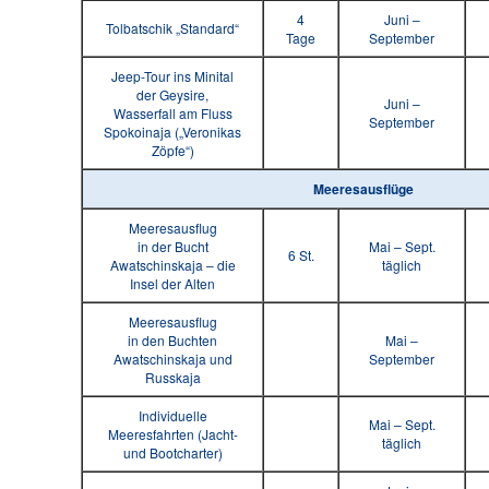
4
Juni –
Tolbatschik „Standard“
Tage
September
Jeep-Tour ins Minital
der Geysire,
Juni –
Wasserfall am Fluss
September
Spokoinaja („Veronikas
Zöpfe“)
Meeresausflüge
Meeresausflug
in der Bucht
Mai – Sept.
6 St.
Awatschinskaja – die
täglich
Insel der Alten
Meeresausflug
in den Buchten
Mai –
Awatschinskaja und
September
Russkaja
Individuelle
Mai – Sept.
Meeresfahrten (Jacht-
täglich
und Bootcharter)