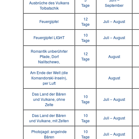
Ausbrüche des Vulkans
Tage
September
Tolbatschik
12
Feuergipfel
Juli – August
Tage
10
Feuergipfel LIGHT
Juli – August
Tage
Romantik unberührter
12
Pfade, Dorf
August
Tage
Nalitschewo,
Am Ende der Welt (die
Коmandorski-Inseln),
August
per Luft
Das Land der Bären
10
und Vulkane, ohne
Juli – August
Tage
Zelte
Das Land der Bären
10
Juli – August
und Vulkane, mit Zelten
Tage
Photojagd: angelnde
10
Juli – August
Bären
Tage