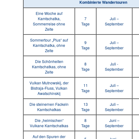
Kombinierte
Wandertouren
Eine Woche auf
Kamtschatka,
7
Juli –
Sommerreise ohne
Tage
September
Zelte
Sommertour „Plus“ auf
9
Juli –
Kamtschatka, ohne
Tage
September
Zelte
Die Schönheiten
8
Juli -
Kamtschatkas, ohne
Tage
September
Zelte
Vulkan Mutnowskij, der
11
Juli –
Bistraja-Fluss, Vulkan
Tage
September
Awatschinskij
Die steinernen Fackeln
13
Juli –
Kamtschatkas
Tage
September
Die „heimischen“
8
Juni –
Vulkane Kamtschatkas
Tage
September
Auf den Spuren der
5
Juni –