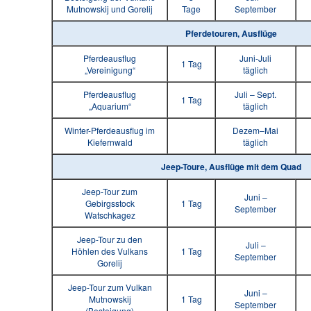
Mutnowskij und Gorelij
Tage
September
Pferdetouren, Ausflüge
Pferdeausflug
Juni-Juli
1 Tag
„Vereinigung“
täglich
Pferdeausflug
Juli – Sept.
1 Tag
„Aquarium“
täglich
Winter-Pferdeausflug im
Dezem–Mai
Kiefernwald
täglich
Jeep-Toure, Ausflüge mit dem Quad
Jeep-Tour zum
Juni –
Gebirgsstock
1 Tag
September
Watschkagez
Jeep-Tour zu den
Juli –
Höhlen des Vulkans
1 Tag
September
Gorelij
Jeep-Tour zum Vulkan
Juni –
Mutnowskij
1 Tag
September
(Besteigung)