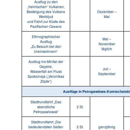
Ausflug zu den
„heimischen“ Vulkanen,
Besteigung des Vulkans
Dezember –
Werbljud
Mai
und Fahrt zur Küste des
Pazifischen Ozeans
Ethnographischer
Mai –
Ausflug
November
„Zu Besuch bei den
täglich
Ureinwohnern“
Ausflug ins Minital der
Gaysire,
Juli –
Wasserfall am Fluss
September
Spokoinaja („Veronikas
Zöpfe“)
Ausflüge in Petropawlows-Komtschatski
Stadtrundfahrt „Das
abendliche
2 St.
Petropawlowsk“
Stadtrundfahrt „Die
bedeutendsten Seiten
2 St.
ganzjährig