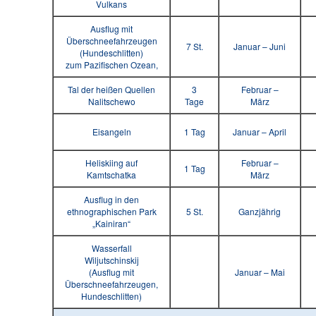
Vulkans
Ausflug mit
Überschneefahrzeugen
7 St.
Januar – Juni
(Hundeschlitten)
zum Pazifischen Ozean,
Tal der heißen Quellen
3
Februar –
Nalitschewo
Tage
März
Eisangeln
1 Tag
Januar – April
Heliskiing auf
Februar –
1 Tag
Kamtschatka
März
Ausflug in den
ethnographischen Park
5 St.
Ganzjährig
„Kainiran“
Wasserfall
Wiljutschinskij
(Ausflug mit
Januar – Mai
Überschneefahrzeugen,
Hundeschlitten)