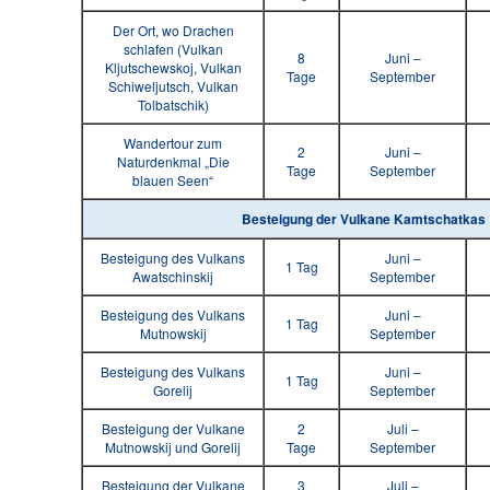
Der Ort, wo Drachen
schlafen (Vulkan
8
Juni –
Kljutschewskoj, Vulkan
Tage
September
Schiweljutsch, Vulkan
Tolbatschik)
Wandertour zum
2
Juni –
Naturdenkmal „Die
Tage
September
blauen Seen“
Besteigung der Vulkane Kamtschatkas
Besteigung des Vulkans
Juni –
1 Tag
Awatschinskij
September
Besteigung des Vulkans
Juni –
1 Tag
Mutnowskij
September
Besteigung des Vulkans
Juni –
1 Tag
Gorelij
September
Besteigung der Vulkane
2
Juli –
Mutnowskij und Gorelij
Tage
September
Besteigung der Vulkane
3
Juli –