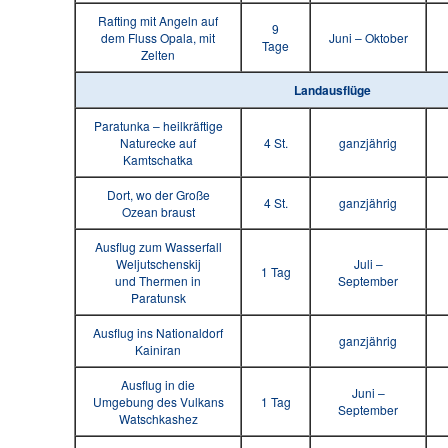
Rafting mit Angeln auf
9
dem Fluss Opala, mit
Juni – Oktober
Tage
Zelten
Landausflüge
Paratunka – heilkräftige
Naturecke auf
4 St.
ganzjährig
Kamtschatka
Dort, wo der Große
4 St.
ganzjährig
Ozean braust
Ausflug zum Wasserfall
Weljutschenskij
Juli –
1 Tag
und Thermen in
September
Paratunsk
Ausflug ins Nationaldorf
ganzjährig
Kainiran
Ausflug in die
Juni –
Umgebung des Vulkans
1 Tag
September
Watschkashez