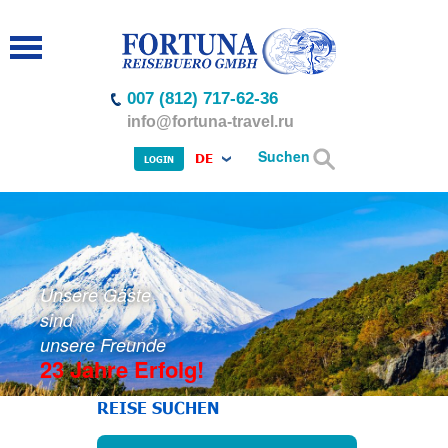
007 (812) 717-62-36
info@fortuna-travel.ru
Suchen
DE
LOGIN
Unsere Gäste
sind
unsere Freunde
23 Jahre Erfolg!
REISE SUCHEN