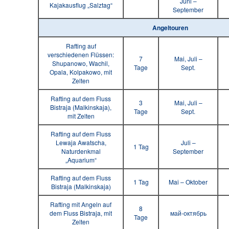
Juni –
Kajakausflug „Salztag“
September
Angeltouren
Rafting auf
verschiedenen Flüssen:
7
Mai, Juli –
Shupanowo, Wachil,
Tage
Sept.
Opala, Kolpakowo, mit
Zelten
Rafting auf dem Fluss
3
Mai, Juli –
Bistraja (Malkinskaja),
Tage
Sept.
mit Zelten
Rafting auf dem Fluss
Lewaja Awatscha,
Juli –
1 Tag
Naturdenkmal
September
„Aquarium“
Rafting auf dem Fluss
1 Tag
Mai – Oktober
Bistraja (Malkinskaja)
Rafting mit Angeln auf
8
dem Fluss Bistraja, mit
май-октябрь
Tage
Zelten