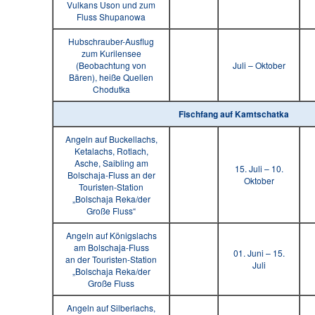
Vulkans Uson und zum
Fluss Shupanowa
Hubschrauber-Ausflug
zum Kurilensee
(Beobachtung von
Juli – Oktober
Bären), heiße Quellen
Chodutka
Fischfang auf Kamtschatka
Angeln auf Buckellachs,
Ketalachs, Rotlach,
Asche, Saibling am
15. Juli – 10.
Bolschaja-Fluss an der
Oktober
Touristen-Station
„Bolschaja Reka/der
Große Fluss“
Angeln auf Königslachs
am Bolschaja-Fluss
01. Juni – 15.
an der Touristen-Station
Juli
„Bolschaja Reka/der
Große Fluss
Angeln auf Silberlachs,