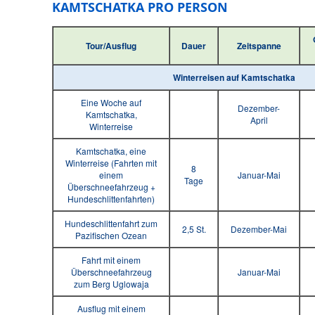
KAMTSCHATKA PRO PERSON
Tour/Ausflug
Dauer
Zeitspanne
Winterreisen auf Kamtschatka
Eine Woche auf
Dezember-
Kamtschatka,
April
Winterreise
Kamtschatka, eine
Winterreise (Fahrten mit
8
einem
Januar-Mai
Tage
Überschneefahrzeug +
Hundeschlittenfahrten)
Hundeschlittenfahrt zum
2,5 St.
Dezember-Mai
Pazifischen Ozean
Fahrt mit einem
Überschneefahrzeug
Januar-Mai
zum Berg Uglowaja
Ausflug mit einem