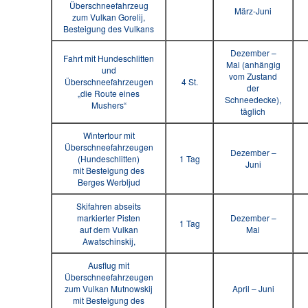
Überschneefahrzeug
März-Juni
zum Vulkan Gorelij,
Besteigung des Vulkans
Dezember –
Fahrt mit Hundeschlitten
Mai (anhängig
und
vom Zustand
Überschneefahrzeugen
4 St.
der
„die Route eines
Schneedecke),
Mushers“
täglich
Wintertour mit
Überschneefahrzeugen
Dezember –
(Hundeschlitten)
1 Tag
Juni
mit Besteigung des
Berges Werbljud
Skifahren abseits
markierter Pisten
Dezember –
1 Tag
auf dem Vulkan
Mai
Awatschinskij,
Ausflug mit
Überschneefahrzeugen
zum Vulkan Mutnowskij
April – Juni
mit Besteigung des