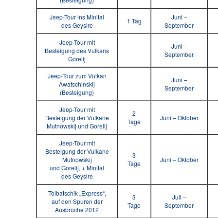
Jeep-Tour ins Minital
Juni –
1 Tag
des Geysire
September
Jeep-Tour mit
Juni –
Besteigung des Vulkans
September
Gorelij
Jeep-Tour zum Vulkan
Juni –
Awatschinskij
September
(Besteigung)
Jeep-Tour mit
2
Besteigung der Vulkane
Juni – Oktober
Tage
Mutnowskij und Gorelij
Jeep-Tour mit
Besteigung der Vulkane
3
Mutnowskij
Juni – Oktober
Tage
und Gorelij, + Minital
des Geysire
Tolbatschik „Express“,
3
Juli –
auf den Spuren der
Tage
September
Ausbrüche 2012