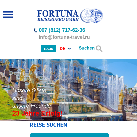
007 (812) 717-62-36
info@fortuna-travel.ru
Suchen
DE
LOGIN
Unsere Gäste
sind
unsere Freunde
23 Jahre Erfolg!
REISE SUCHEN