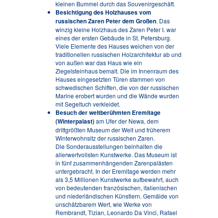
kleinen Bummel durch das Souvenirgeschäft.
Besichtigung des Holzhauses vom
russischen Zaren Peter dem Großen
. Das
winzig kleine Holzhaus des Zaren Peter I. war
eines der ersten Gebäude in St. Petersburg.
Viele Elemente des Hauses weichen von der
traditionellen russischen Holzarchitektur ab und
von außen war das Haus wie ein
Ziegelsteinhaus bemalt. Die im Innenraum des
Hauses eingesetzten Türen stammen von
schwedischen Schiffen, die von der russischen
Marine erobert wurden und die Wände wurden
mit Segeltuch verkleidet.
Besuch der weltberühmten Eremitage
(Winterpalast)
am Ufer der Newa, dem
drittgrößten Museum der Welt und früherem
Winterwohnsitz der russischen Zaren.
Die Sonderausstellungen beinhalten die
allerwertvollsten Kunstwerke. Das Museum ist
in fünf zusammenhängenden Zarenpalästen
untergebracht. In der Eremitage werden mehr
als 3,5 Millionen Kunstwerke aufbewahrt, auch
von bedeutenden französischen, italienischen
und niederländischen Künstlern. Gemälde von
unschätzbarem Wert, wie Werke von
Rembrandt, Tizian, Leonardo Da Vinci, Rafael