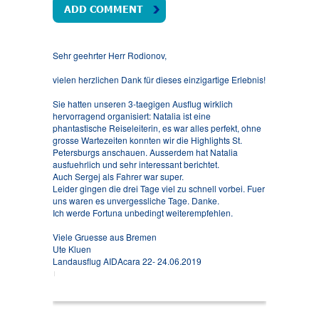
ADD COMMENT
Sehr geehrter Herr Rodionov,
vielen herzlichen Dank für dieses einzigartige Erlebnis!
Sie hatten unseren 3-taegigen Ausflug wirklich
hervorragend organisiert: Natalia ist eine
phantastische Reiseleiterin, es war alles perfekt, ohne
grosse Wartezeiten konnten wir die Highlights St.
Petersburgs anschauen. Ausserdem hat Natalia
ausfuehrlich und sehr interessant berichtet.
Auch Sergej als Fahrer war super.
Leider gingen die drei Tage viel zu schnell vorbei. Fuer
uns waren es unvergessliche Tage. Danke.
Ich werde Fortuna unbedingt weiterempfehlen.
Viele Gruesse aus Bremen
Ute Kluen
Landausflug AIDAcara 22- 24.06.2019