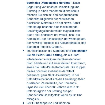
durch das „Venedig des Nordens“.
Nach
Begrüßung von unserer Reiseleitung und
Einstieg in einen modernen Minireisebus
machen Sie sich mit den bedeutendsten
Sehenswürdigkeiten der zaristischen
russischen Metropole an der Newa, Sankt
Petersburg, bekannt, eine faszinierende
Besichtigungstour durch die majestätische
Stadt: die Landspitze der Wasilij-Insel, die
Admiralität, der Schlossplatz, der Winterpalast,
der Newskij Prospekt, die Alexandersäule, das
Standbild Peters d. Großen..
Im Anschluss an die Stadtrundfahrt
besichtigen
Sie die
Peter-Paul-Festung
, die als Stadt-
Zitadelle den einstigen Stadtkern der alten
Stadt bildete und auf einer kleinen Insel thront,
sowie die Peter-Pauls-Kathedrale. Die Kuppel
dieses höchsten Gebäudes der Stadt
beherrscht ganz Sankt-Petersburg. In der
Kathedrale befindet sich die Familiengruft der
russischen Zarenfamilie, der Romanov-
Dynastie. Seit über 300 Jahren wird in St.
Petersburg von der Festung aus per
Kanonenschuss mitgeteilt, wenn es 12. Uhr
mittags ist.
Zeit für Kaffeepause und für einen