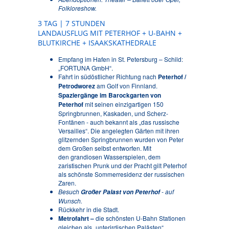
Folkloreshow.
3 TAG | 7 STUNDEN
LANDAUSFLUG MIT PETERHOF + U-BAHN +
BLUTKIRCHE + ISAAKSKATHEDRALE
Empfang im Hafen in St. Petersburg – Schild:
„FORTUNA GmbH“.
Fahrt in südöstlicher Richtung nach
Peterhof /
Petrodworez
am Golf von Finnland.
Spaziergänge im Barockgarten von
Peterhof
mit seinen einzigartigen 150
Springbrunnen, Kaskaden, und Scherz-
Fontänen - auch bekannt als „das russische
Versailles“. Die angelegten Gärten mit ihren
glitzernden Springbrunnen wurden von Peter
dem Großen selbst entworfen. Mit
den grandiosen Wasserspielen, dem
zaristischen Prunk und der Pracht gilt Peterhof
als schönste Sommerresidenz der russischen
Zaren.
Besuch
- auf
Großer Palast von Peterhof
Wunsch.
Rückkehr in die Stadt.
Metrofahrt –
die schönsten U-Bahn Stationen
gleichen als „unterirdischen Palästen“.