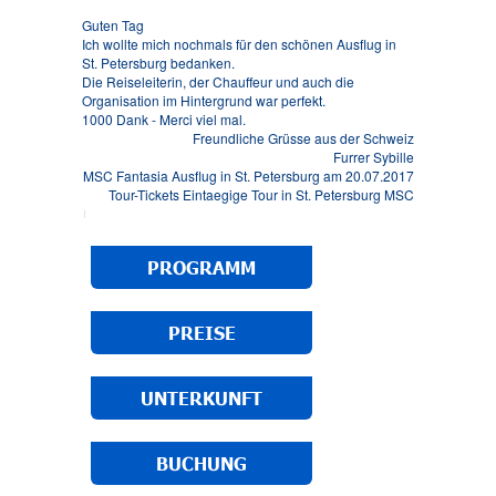
Guten Tag
Ich wollte mich nochmals für den schönen Ausflug in
St. Petersburg bedanken.
Die Reiseleiterin, der Chauffeur und auch die
Organisation im Hintergrund war perfekt.
1000 Dank - Merci viel mal.
Freundliche Grüsse aus der Schweiz
Furrer Sybille
MSC Fantasia Ausflug in St. Petersburg am 20.07.2017
Tour-Tickets Eintaegige Tour in St. Petersburg MSC
PROGRAMM
Wir müssen uns bedanken, die Ausflüge waren ganz
toll und unvergesslich! Es hätte nicht besser sein
PREISE
können.
Sobald wir ausgepackt haben und etwas Zeit finden,
werden wir die Bilder schicken und den Eintrag für das
UNTERKUNFT
Gästebuch fertigen.
Viele liebe Grüße aus dem kalten Deutschland
Petra und Andreas
Kreuzfahrtreise nach St. Petersburg "Costa Pacifica"
BUCHUNG