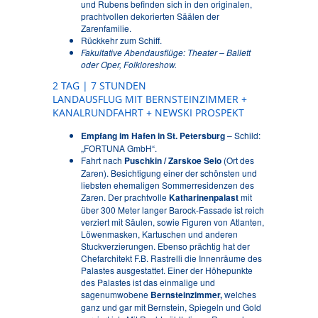
und Rubens befinden sich in den originalen,
prachtvollen dekorierten Säälen der
Zarenfamilie.
Rückkehr zum Schiff.
Fakultative Abendausflüge: Theater – Ballett
oder Oper, Folkloreshow.
2 TAG | 7 STUNDEN
LANDAUSFLUG MIT BERNSTEINZIMMER +
KANALRUNDFAHRT + NEWSKI PROSPEKT
Empfang im Hafen in St. Petersburg
– Schild:
„FORTUNA GmbH“.
Fahrt nach
Puschkin / Zarskoe Selo
(Ort des
Zaren). Besichtigung einer der schönsten und
liebsten ehemaligen Sommerresidenzen des
Zaren. Der prachtvolle
Katharinenpalast
mit
über 300 Meter langer Barock-Fassade ist reich
verziert mit Säulen, sowie Figuren von Atlanten,
Löwenmasken, Kartuschen und anderen
Stuckverzierungen. Ebenso prächtig hat der
Chefarchitekt F.B. Rastrelli die Innenräume des
Palastes ausgestattet. Einer der Höhepunkte
des Palastes ist das einmalige und
sagenumwobene
Bernsteinzimmer,
welches
ganz und gar mit Bernstein, Spiegeln und Gold