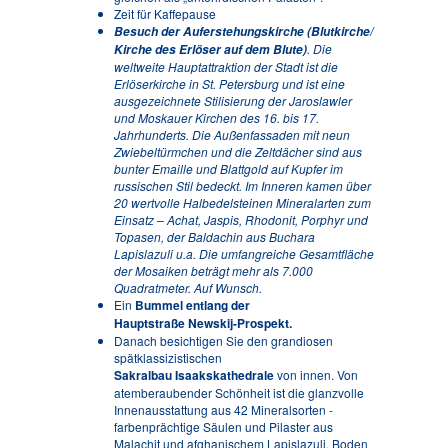
Zeit für Kaffepause
Besuch der Auferstehungskirche (Blutkirche/
.
Die
Kirche des Erlöser auf dem Blute)
weltweite Hauptattraktion der Stadt ist die
Erlöserkirche in St. Petersburg und ist eine
ausgezeichnete Stilisierung der Jaroslawler
und Moskauer Kirchen des 16. bis 17.
Jahrhunderts. Die Außenfassaden mit neun
Zwiebeltürmchen und die Zeltdächer sind aus
bunter Emaille und Blattgold auf Kupfer im
russischen Stil bedeckt. Im Inneren kamen über
20 wertvolle Halbedelsteinen Mineralarten zum
Einsatz – Achat, Jaspis, Rhodonit, Porphyr und
Topasen, der Baldachin aus Buchara
Lapislazuli u.a. Die umfangreiche Gesamtfläche
der Mosaiken beträgt mehr als 7.000
Quadratmeter. Auf Wunsch.
Ein
Bummel entlang der
Hauptstraße Newskij-Prospekt.
Danach besichtigen Sie den grandiosen
spätklassizistischen
Sakralbau Isaakskathedrale
von innen. Von
atemberaubender Schönheit ist die glanzvolle
Innenausstattung aus 42 Mineralsorten -
farbenprächtige Säulen und Pilaster aus
Malachit und afghanischem Lapislazuli, Boden