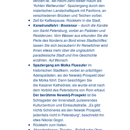
verziert ist.. Mit Recht zählt dieser Raum als
“Achten Weltwunder”. Spaziergang durch den
malerischen Landschaftspark mit Pavillons, an
verschiedenen Brücken und Teichen vorbei.
Zeit für Kaffeepause. Rückkehr in die Stadt.
– durch die Kanäle
Kanalrundfahrt / Bootstour
von Sankt Petersburg, vorbei an Palästen und
Residenzen. Vom Wasser aus erkunden Sie die
Perle des Nordens an Bord eines Stadtschiffes:
lassen Sie sich bezaubern! Ihr Reiseführer wird
Ihnen etwas mehr über die unglaublich
paradiesische Stadt und ihre Geschichte
erzählen. Auf Wunsch.
Spaziergang am Moika Flussufer
im
historischen Stadtkern, vorbei an prächtigen
Adelspalästen, wo der Newskij-Prospekt über
die Moika führt. Dann besichtigen Sie
die Kasaner Kathedrale; sie wurde einst nach
dem Vorbild des Petersdoms von Rom erbaut.
Der berühmte Newskij-Prospekt
ist die
Schlagader der Innenstadt, pulsierendes
Kulturzentrum und Einkaufsstraße. „Es gibt
nichts Schöneres als den Newski Prospekt,
jedenfalls nicht in Petersburg“, beschreibt ihn
etwa Nikolai Gogol.
Rückkehr zum Hafen.
Abendoptionen: Theater – Ballett oder Oper,