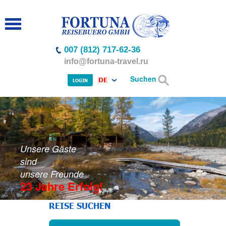
007 (812) 717-62-36
info@fortuna-travel.ru
Suchen
DE
LOGIN
Unsere Gäste
sind
unsere Freunde
23 Jahre Erfolg!
REISE SUCHEN