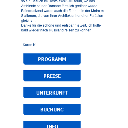
so ein Besuch im Dostojewski-Museum, wo das
Ambiente seiner Romane förmlich greifbar wurde.
Beindruckend waren auch die Fahrten in der Metro mit
Stationen, die von ihrer Architektur her eher Palästen
gleichen.
Danke für die schöne und entspannte Zeit, ich hoffe
bald wieder nach Russland reisen zu können.
Karen K.
Sankt
Petersburg, April 2026
PROGRAMM
P.S. Ihnen wünsche ich weiterhin alles Gute, viele
Grüße auch an Lyudmila und den Fahrer (dessen
Name mir leider entfallen ist).
PREISE
UNTERKUNFT
BUCHUNG
INFO