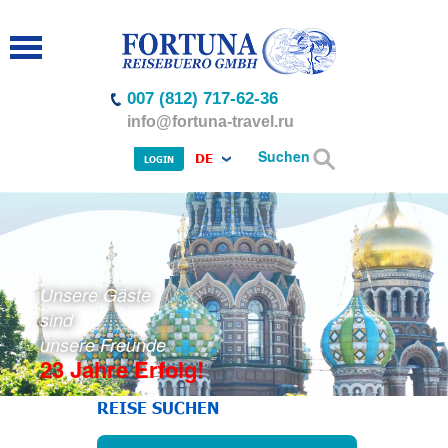
007 (812) 717-62-36
info@fortuna-travel.ru
Suchen
DE
LOGIN
Unsere Gäste
sind
unsere Freunde
23 Jahre Erfolg!
REISE SUCHEN