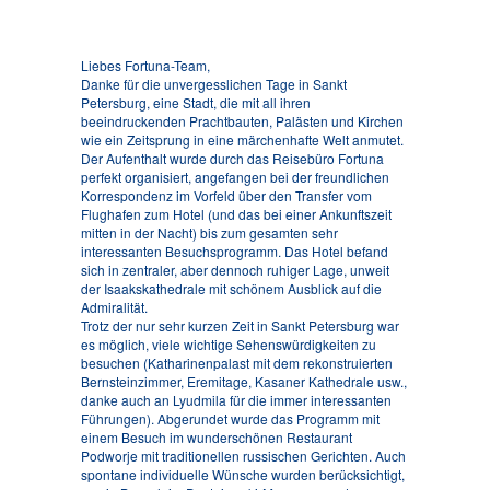
Liebes Fortuna-Team,
Danke für die unvergesslichen Tage in Sankt
Petersburg, eine Stadt, die mit all ihren
beeindruckenden Prachtbauten, Palästen und Kirchen
wie ein Zeitsprung in eine märchenhafte Welt anmutet.
Der Aufenthalt wurde durch das Reisebüro Fortuna
perfekt organisiert, angefangen bei der freundlichen
Korrespondenz im Vorfeld über den Transfer vom
Flughafen zum Hotel (und das bei einer Ankunftszeit
mitten in der Nacht) bis zum gesamten sehr
interessanten Besuchsprogramm. Das Hotel befand
sich in zentraler, aber dennoch ruhiger Lage, unweit
der Isaakskathedrale mit schönem Ausblick auf die
Admiralität.
Trotz der nur sehr kurzen Zeit in Sankt Petersburg war
es möglich, viele wichtige Sehenswürdigkeiten zu
besuchen (Katharinenpalast mit dem rekonstruierten
Bernsteinzimmer, Eremitage, Kasaner Kathedrale usw.,
danke auch an Lyudmila für die immer interessanten
Führungen). Abgerundet wurde das Programm mit
einem Besuch im wunderschönen Restaurant
Podworje mit traditionellen russischen Gerichten. Auch
spontane individuelle Wünsche wurden berücksichtigt,