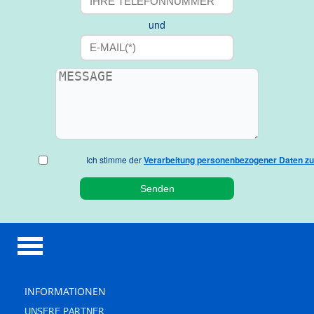
und
Ich stimme der
Verarbeitung personenbezogener Daten zu
Danke!
Unser Flug hat problemlos geklappt.
Vielen Dank noch einmal fuer die liebenswuerdige
Betreuung und die perfekte Organisation!
Mit vielen Gruessen aus dem fruehlichen Rheinland
Helgard Riegger
Monheim am Rhein.
Osterreise nach St. Petersburg „Goldene Kuppel“
INFORMATIONEN
UNSERE PARTNER