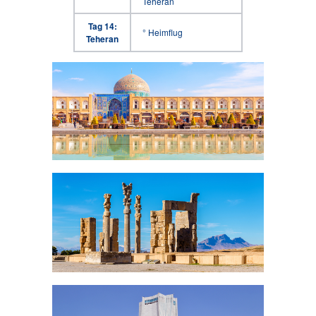
Teheran
Tag 14:
° Heimflug
Teheran