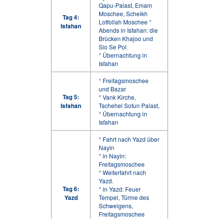
Qapu-Palast, Emam
Moschee, Scheikh
Tag 4:
Lotfollah Moschee °
Isfahan
Abends in Isfahan: die
Brücken Khajoo und
Sio Se Pol
° Übernachtung in
Isfahan
° Freitagsmoschee
und Bazar
Tag 5:
° Vank Kirche,
Isfahan
Tschehel Sotun Palast,
° Übernachtung in
Isfahan
° Fahrt nach Yazd über
Nayin
° in Nayin:
Freitagsmoschee
° Weiterfahrt nach
Yazd.
Tag 6:
° in Yazd: Feuer
Yazd
Tempel, Türme des
Schweigens,
Freitagsmoschee