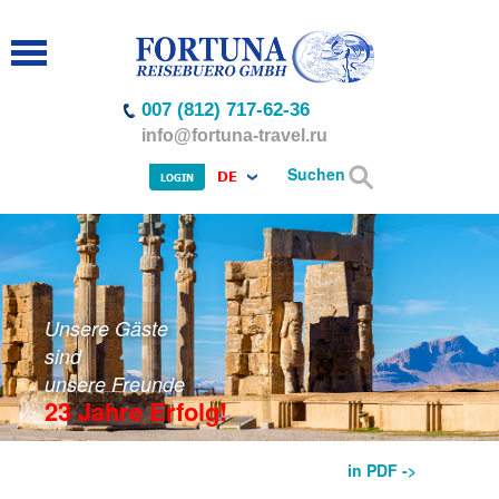
007 (812) 717-62-36
info@fortuna-travel.ru
Suchen
DE
LOGIN
Unsere Gäste
sind
unsere Freunde
23 Jahre Erfolg!
in PDF ->