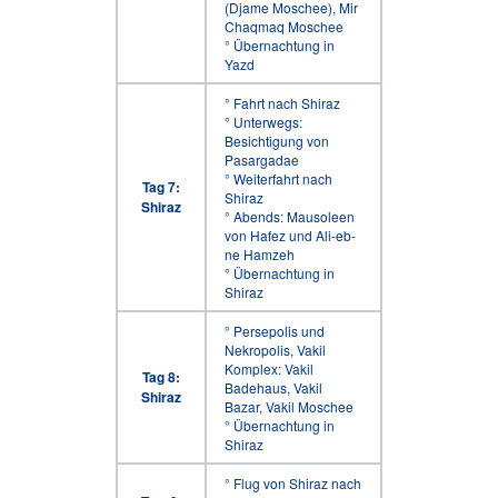
(Djame Moschee), Mir
Chaqmaq Moschee
° Übernachtung in
Yazd
° Fahrt nach Shiraz
° Unterwegs:
Besichtigung von
Pasargadae
° Weiterfahrt nach
Tag 7:
Shiraz
Shiraz
° Abends: Mausoleen
von Hafez und Ali-eb-
ne Hamzeh
° Übernachtung in
Shiraz
° Persepolis und
Nekropolis, Vakil
Komplex: Vakil
Tag 8:
Badehaus, Vakil
Shiraz
Bazar, Vakil Moschee
° Übernachtung in
Shiraz
° Flug von Shiraz nach