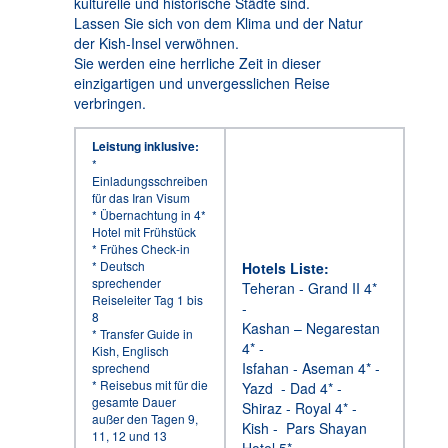
kulturelle und historische Städte sind.
Lassen Sie sich von dem Klima und der Natur
der Kish-Insel verwöhnen.
Sie werden eine herrliche Zeit in dieser
einzigartigen und unvergesslichen Reise
verbringen.
Leistung inklusive:
*
Einladungsschreiben
für das Iran Visum
* Übernachtung in 4*
Hotel mit Frühstück
* Frühes Check-in
* Deutsch
Hotels Liste:
sprechender
Teheran - Grand II 4*
Reiseleiter Tag 1 bis
-
8
Kashan – Negarestan
* Transfer Guide in
4* -
Kish, Englisch
Isfahan - Aseman 4* -
sprechend
* Reisebus mit für die
Yazd - Dad 4* -
gesamte Dauer
Shiraz - Royal 4* -
außer den Tagen 9,
Kish - Pars Shayan
11, 12 und 13
Hotel 5*