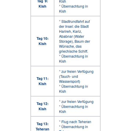
Tag 9:
Kish
Kish
° Übernachtung in
Kish
° Stadtrundfahrt auf
der Insel: die Stadt
Harireh, Kariz,
Ababnar (Water
Tag 10:
Storage), Baum der
Kish
Wünsche, das
griechische Schiff.
° Übernachtung in
Kish
° zur freien Verfügung
(Tauch- und
Tag 11:
Wassersport)
Kish
° Übernachtung in
Kish
° zur freien Verfügung
Tag 12:
° Übernachtung in
Kish
Kish
° Flug nach Teheran
Tag 13:
° Übernachtung in
Teheran