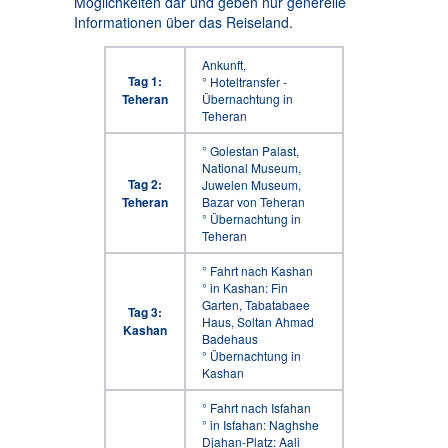
Möglichkeiten dar und geben nur generelle
Informationen über das Reiseland.
Ankunft,
Tag 1:
° Hoteltransfer -
Teheran
Übernachtung in
Teheran
° Golestan Palast,
National Museum,
Tag 2:
Juwelen Museum,
Teheran
Bazar von Teheran
° Übernachtung in
Teheran
° Fahrt nach Kashan
° in Kashan: Fin
Garten, Tabatabaee
Tag 3:
Haus, Soltan Ahmad
Kashan
Badehaus
° Übernachtung in
Kashan
° Fahrt nach Isfahan
° in Isfahan: Naghshe
Djahan-Platz: Aali