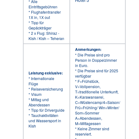
* Alle
Eintrittsgebühren
* Flughafentransfer
1X in, 1X out
* Tipp für
Gepäckträger
* 2 x Flug: Shiraz -
Kish / Kish – Teheran
Anmerkungen:
* Die Preise sind pro
Person in Doppelzimmer
in Euro.
* Die Preise sind für 2025
Leistung exklusive:
verfügbar
* Internationale
* F=Frühstück,
Flüge
V=Vollpension,
* Reiseversicherung
T=traditionelle Unterkunft,
* Visum
K=Karawanserei,
* Mittag und
C=Wüstencamp/4=Saison/
Abendessen
Frü=Frühling/ Win=Winter/
* Tipp für Driverguide
Som=Sommer
* Tauchaktivitäten
A=Abendessen,
und Wassersport in
M=Mittagessen
Kish
* Keine Zimmer sind
reserviert.