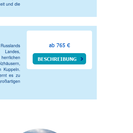
eit und die
ab 765 €
 Russlands
s Landes,
rrlichen
BESCHREIBUNG
zhäusern,
n Kuppeln.
ernt es zu
großartigen