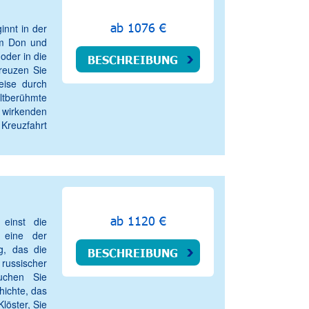
ab 1076 €
innt in der
am Don und
oder in die
BESCHREIBUNG
kreuzen Sie
eise durch
ltberühmte
wirkenden
 Kreuzfahrt
ab 1120 €
einst die
 eine der
g, das die
BESCHREIBUNG
ussischer
suchen Sie
hichte, das
Klöster, Sie