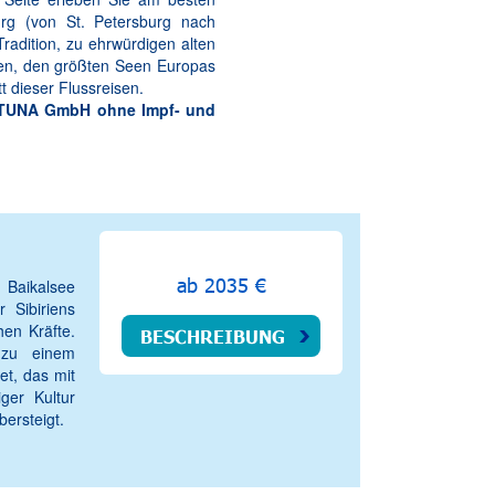
rg (von St. Petersburg nach
Tradition, zu ehrwürdigen alten
ten, den größten Seen Europas
t dieser Flussreisen.
ORTUNA GmbH ohne Impf- und
ab 2035 €
 Baikalsee
 Sibiriens
hen Kräfte.
BESCHREIBUNG
 zu einem
t, das mit
iger Kultur
bersteigt.