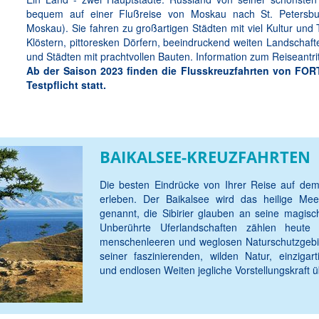
bequem auf einer Flußreise von Moskau nach St. Petersbu
Moskau). Sie fahren zu großartigen Städten mit viel Kultur und 
Klöstern, pittoresken Dörfern, beeindruckend weiten Landschaf
und Städten mit prachtvollen Bauten. Information zum Reiseantrit
Ab der Saison 2023 finden die Flusskreuzfahrten von F
Testpflicht statt.
BAIKALSEE-KREUZFAHRTEN
Die besten Eindrücke von Ihrer Reise auf dem
erleben. Der Baikalsee wird das heilige Meer
genannt, die Sibirier glauben an seine magisc
Unberührte Uferlandschaften zählen heute
menschenleeren und weglosen Naturschutzgebie
seiner faszinierenden, wilden Natur, einzigart
und endlosen Weiten jegliche Vorstellungskraft ü