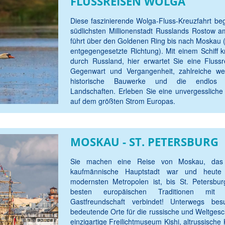
FLUSSREISEN WOLGA
Diese faszinierende Wolga-Fluss-Kreuzfahrt beg
südlichsten Millionenstadt Russlands Rostow 
führt über den Goldenen Ring bis nach Moskau (
entgegengesetzte Richtung). Mit einem Schiff 
durch Russland, hier erwartet Sie eine Flussr
Gegenwart und Vergangenheit, zahlreiche we
historische Bauwerke und die endlos 
Landschaften. Erleben Sie eine unvergessliche
auf dem größten Strom Europas.
MOSKAU - ST. PETERSBURG
Sie machen eine Reise von Moskau, das 
kaufmännische Hauptstadt war und heute
modernsten Metropolen ist, bis St. Petersbur
besten europäischen Traditionen mit r
Gastfreundschaft verbindet! Unterwegs be
bedeutende Orte für die russische und Weltgesc
einzigartige Freilichtmuseum Kishi, altrussische 