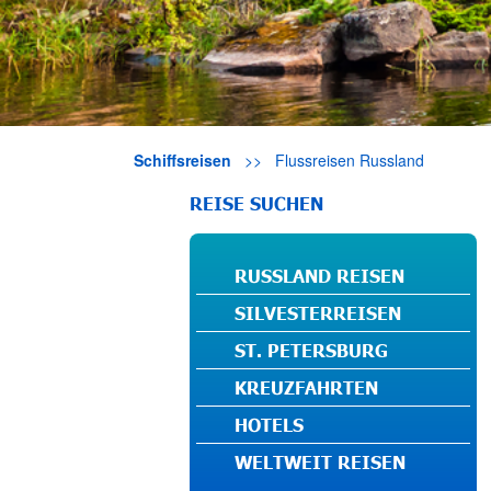
Schiffsreisen
>>
Flussreisen Russland
REISE SUCHEN
RUSSLAND REISEN
SILVESTERREISEN
ST. PETERSBURG
KREUZFAHRTEN
HOTELS
WELTWEIT REISEN