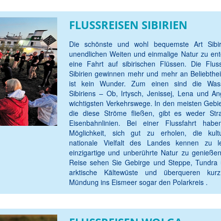
FLUSSREISEN SIBIRIEN
Die schönste und wohl bequemste Art Sibir
unendlichen Weiten und einmalige Natur zu ent
eine Fahrt auf sibirischen Flüssen. Die Fluss
Sibirien gewinnen mehr und mehr an Beliebthei
ist kein Wunder. Zum einen sind die Wass
Sibiriens – Ob, Irtysch, Jenissej, Lena und A
wichtigsten Verkehrswege. In den meisten Gebi
die diese Ströme fließen, gibt es weder St
Eisenbahnlinien. Bei einer Flussfahrt hab
Möglichkeit, sich gut zu erholen, die kult
nationale Vielfalt des Landes kennen zu l
einzigartige und unberührte Natur zu genießen
Reise sehen Sie Gebirge und Steppe, Tundra 
arktische Kältewüste und überqueren kur
Mündung ins Eismeer sogar den Polarkreis .