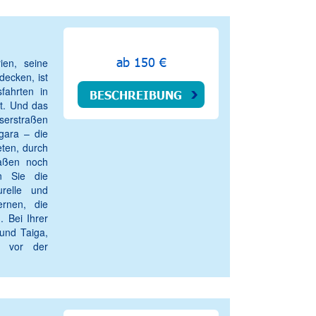
ab 150 €
ien, seine
decken, ist
fahrten in
BESCHREIBUNG
t. Und das
erstraßen
ngara – die
eten, durch
raßen noch
en Sie die
urelle und
ernen, die
. Bei Ihrer
und Taiga,
z vor der