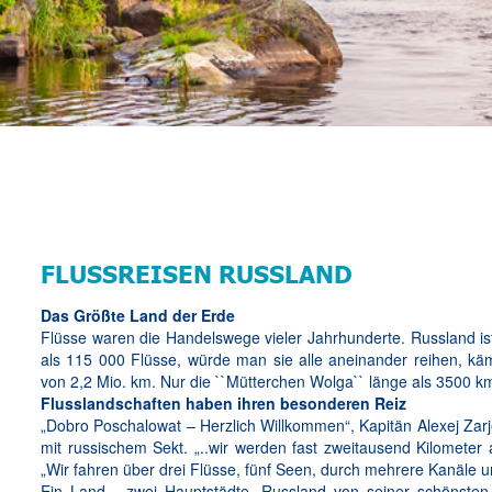
FLUSSREISEN RUSSLAND
Das Größte Land der Erde
Flüsse waren die Handelswege vieler Jahrhunderte. Russland i
als 115 000 Flüsse, würde man sie alle aneinander reihen, k
von 2,2 Mio. km. Nur die ``Mütterchen Wolga`` länge als 3500 km.
Flusslandschaften haben ihren besonderen Reiz
„Dobro Poschalowat – Herzlich Willkommen“, Kapitän Alexej Zar
mit russischem Sekt. „..wir werden fast zweitausend Kilometer
„Wir fahren über drei Flüsse, fünf Seen, durch mehrere Kanäle 
Ein Land - zwei Hauptstädte. Russland von seiner schönsten