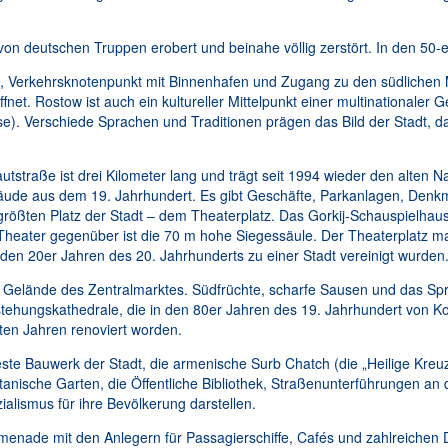
on deutschen Truppen erobert und beinahe völlig zerstört. In den 50-
ort, Verkehrsknotenpunkt mit Binnenhafen und Zugang zu den südlich
net. Rostow ist auch ein kultureller Mittelpunkt einer multinationaler Ge
e). Verschiede Sprachen und Traditionen prägen das Bild der Stadt, 
autstraße ist drei Kilometer lang und trägt seit 1994 wieder den alte
e aus dem 19. Jahrhundert. Es gibt Geschäfte, Parkanlagen, Denkmäl
rößten Platz der Stadt – dem Theaterplatz. Das Gorkij-Schauspielhaus 
 Theater gegenüber ist die 70 m hohe Siegessäule. Der Theaterplatz 
en 20er Jahren des 20. Jahrhunderts zu einer Stadt vereinigt wurden
 Gelände des Zentralmarktes. Südfrüchte, scharfe Sausen und das Sp
erstehungskathedrale, die in den 80er Jahren des 19. Jahrhundert von 
tzten Jahren renoviert worden.
ste Bauwerk der Stadt, die armenische Surb Chatch (die „Heilige Kreuz
nische Garten, die Öffentliche Bibliothek, Straßenunterführungen an 
alismus für ihre Bevölkerung darstellen.
menade mit den Anlegern für Passagierschiffe, Cafés und zahlreichen 