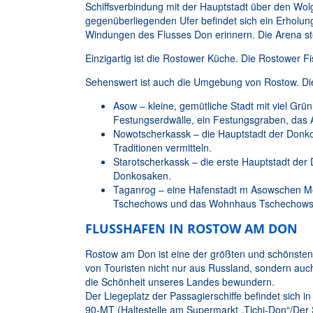
Schiffsverbindung mit der Hauptstadt über den Wolg
gegenüberliegenden Ufer befindet sich ein Erholun
Windungen des Flusses Don erinnern. Die Arena ste
Einzigartig ist die Rostower Küche. Die Rostower 
Sehenswert ist auch die Umgebung von Rostow. Die 
Asow – kleine, gemütliche Stadt mit viel Grü
Festungserdwälle, ein Festungsgraben, das 
Nowotscherkassk – die Hauptstadt der Donko
Traditionen vermitteln.
Starotscherkassk – die erste Hauptstadt der
Donkosaken.
Taganrog – eine Hafenstadt m Asowschen Meer
Tschechows und das Wohnhaus Tschechows erm
FLUSSHAFEN IN ROSTOW AM DON
Rostow am Don ist eine der größten und schönsten
von Touristen nicht nur aus Russland, sondern au
die Schönheit unseres Landes bewundern.
Der Liegeplatz der Passagierschiffe befindet sich 
90-MT (Haltestelle am Supermarkt „Tichi-Don“/Der S