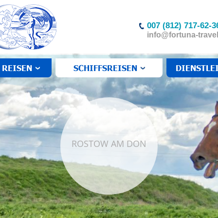
007 (812) 717-62-3
info@fortuna-travel
 REISEN
SCHIFFSREISEN
DIENSTLE
ROSTOW AM DON