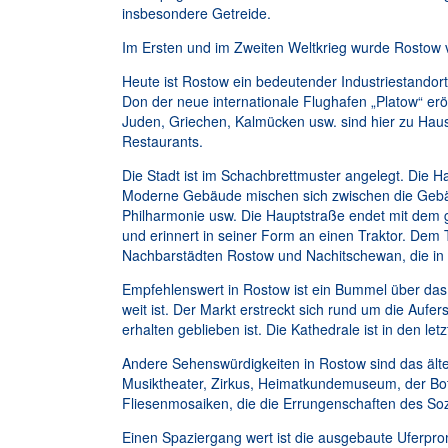
insbesondere Getreide.
Im Ersten und im Zweiten Weltkrieg wurde Rostow v
Heute ist Rostow ein bedeutender Industriestand
Don der neue internationale Flughafen „Platow“ eröff
Juden, Griechen, Kalmücken usw. sind hier zu Haus
Restaurants.
Die Stadt ist im Schachbrettmuster angelegt. Die H
Moderne Gebäude mischen sich zwischen die Gebäud
Philharmonie usw. Die Hauptstraße endet mit dem g
und erinnert in seiner Form an einen Traktor. Dem
Nachbarstädten Rostow und Nachitschewan, die in d
Empfehlenswert in Rostow ist ein Bummel über das
weit ist. Der Markt erstreckt sich rund um die Auf
erhalten geblieben ist. Die Kathedrale ist in den le
Andere Sehenswürdigkeiten in Rostow sind das älte
Musiktheater, Zirkus, Heimatkundemuseum, der Bota
Fliesenmosaiken, die die Errungenschaften des Sozi
Einen Spaziergang wert ist die ausgebaute Uferpro