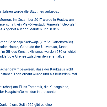
er Jahren wurde die Stadt neu aufgebaut.
en Meeren. Im Dezember 2017 wurde in Rostow am
sellschaft, ein Vielvölkerstadt (Armenier, Georgier,
das Angebot auf den Märkten und in den
n Namen Bolschaja Sadowaja (Große Gartenstraße).
er, Hotels, Gebäude der Universität, Kinos,
im Stil des Konstruktivismus wurde 1930 errichtet
markiert die Grenze zwischen den ehemaligen
.
rachengewirr beweisen, dass der Kaukasus nicht
Konstantin Thon erbaut wurde und als Kulturdenkmal
kirche“) am Fluss Temernik, die Kunstgalerie,
der Hauptstraße mit den interessanten
Denkmälern. Seit 1952 gibt es eine