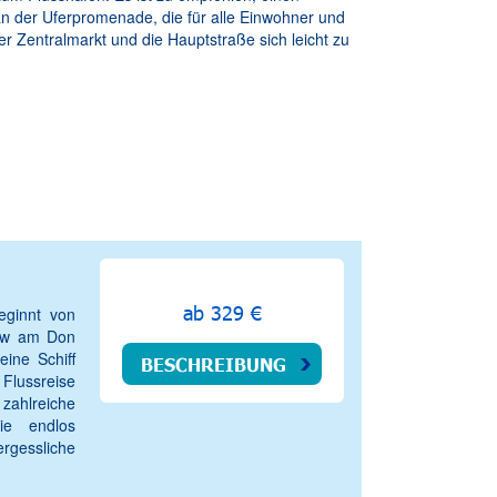
an der Uferpromenade, die für alle Einwohner und
er Zentralmarkt und die Hauptstraße sich leicht zu
ab 329 €
eginnt von
tow am Don
ine Schiff
BESCHREIBUNG
 Flussreise
ahlreiche
ie endlos
rgessliche