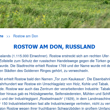
te
>>
Rostow am Don
ROSTOW AM DON, RUSSLAND
usslands (1.115.000 Einwohner). Rostow erstreckt sich am rechten Uf
ne Zollstelle zum Schutz der russischen Handelswege gegen die Türken 
 wurde. Die Stadtrechte erhielt Rostow 1769 und der Name wurde mit d
den Städten des Goldenen Ringes gehört, zu verwechseln.
kt erhielt Rostow bald den Namen „Tor zum Kaukasus“. Die Eisenbahn
Jahrhundert war Rostow ein Umschlagplatz von Holz, Kohle und Tabak.
de. Rostow war auch das Zentrum der verarbeitenden Industrie: Tabak
er hinaus gab es Holzsägewerke, Seifensiedereien, Mühlen und Schiff
 und der Industriegigant „Rostselmasch“ (1929), in dem Landmaschinen
r 150 Industriebetrieben fast alle Industriezweige vertreten, nicht zu v
on Rostow wegen ihrer fruchtbaren Schwarzböden in großem Umfang l