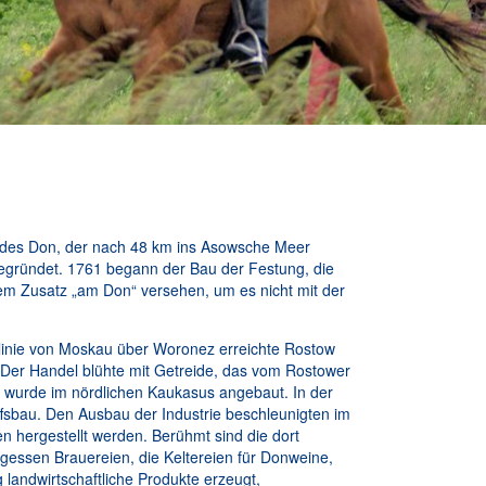
er des Don, der nach 48 km ins Asowsche Meer
gegründet. 1761 begann der Bau der Festung, die
em Zusatz „am Don“ versehen, um es nicht mit der
linie von Moskau über Woronez erreichte Rostow
 Der Handel blühte mit Getreide, das vom Rostower
 wurde im nördlichen Kaukasus angebaut. In der
sbau. Den Ausbau der Industrie beschleunigten im
 hergestellt werden. Berühmt sind die dort
ergessen Brauereien, die Keltereien für Donweine,
andwirtschaftliche Produkte erzeugt,