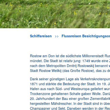
Schiffsreisen
>>
Flussreisen Besichtigungsor
Rostow am Don ist die südlichste Millionenstadt R
mündet. Die Stadt ist relativ jung: 1749 wurde ei
nach dem Metropoliten Dmitrij Rostowskij benannt
Stadt Rostow Welikij (das Große Rostow), das zu 
Dank seiner günstigen Lage als Verkehrsknotenpun
1871 und stärkte die Bedeutung der Stadt. Im 19. 
Hafen aus nach Süd- und Westeuropa geliefert wur
Trockenzone gehaltenen Schafe gaben Wolle. Darüb
20. Jahrhundert der Bau einer großen Zementfabrik
hergestellten Mähdrescher. In der Stadt sind in übe
Champagner und Sekt. Daneben werden in der Regi