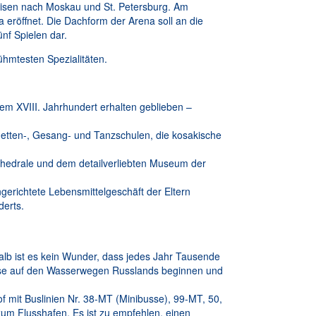
sreisen nach Moskau und St. Petersburg. Am
eröffnet. Die Dachform der Arena soll an die
nf Spielen dar.
ühmtesten Spezialitäten.
dem XVIII. Jahrhundert erhalten geblieben –
detten-, Gesang- und Tanzschulen, die kosakische
athedrale und dem detailverliebten Museum der
erichtete Lebensmittelgeschäft der Eltern
derts.
lb ist es kein Wunder, dass jedes Jahr Tausende
eise auf den Wasserwegen Russlands beginnen und
f mit Buslinien Nr. 38-MT (Minibusse), 99-MT, 50,
zum Flusshafen. Es ist zu empfehlen, einen