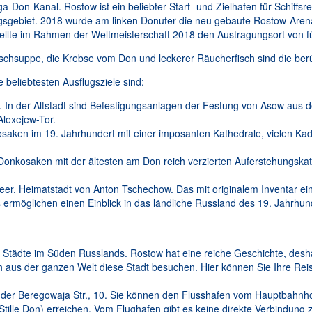
a-Don-Kanal. Rostow ist ein beliebter Start- und Zielhafen für Schiff
gsgebiet. 2018 wurde am linken Donufer die neu gebaute Rostow-Arena 
llte im Rahmen der Weltmeisterschaft 2018 den Austragungsort von fü
Fischsuppe, die Krebse vom Don und leckerer Räucherfisch sind die ber
beliebtesten Ausflugsziele sind:
n. In der Altstadt sind Befestigungsanlagen der Festung von Asow aus 
Alexejew-Tor.
saken im 19. Jahrhundert mit einer imposanten Kathedrale, vielen Ka
 Donkosaken mit der ältesten am Don reich verzierten Auferstehungsk
, Heimatstadt von Anton Tschechow. Das mit originalem Inventar eing
öglichen einen Einblick in das ländliche Russland des 19. Jahrhun
 Städte im Süden Russlands. Rostow hat eine reiche Geschichte, desha
ch aus der ganzen Welt diese Stadt besuchen. Hier können Sie Ihre R
in der Beregowaja Str., 10. Sie können den Flusshafen vom Hauptbahnho
tille Don) erreichen. Vom Flughafen gibt es keine direkte Verbindung 