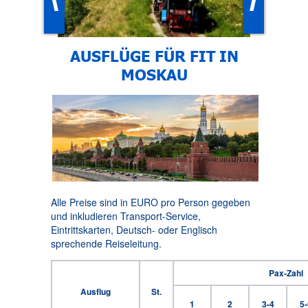
AUSFLÜGE FÜR FIT IN
MOSKAU
Alle Preise sind in EURO pro Person gegeben
und inkludieren Transport-Service,
Eintrittskarten, Deutsch- oder Englisch
sprechende Reiseleitung.
Pax-Zahl
Ausflug
St.
1
2
3-4
5-