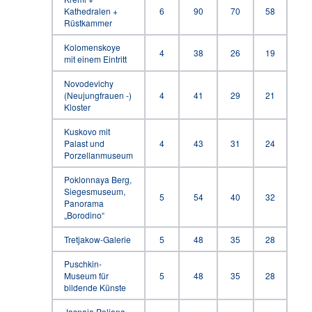
Kathedralen +
6
90
70
58
Rüstkammer
Kolomenskoye
4
38
26
19
mit einem Eintritt
Novodevichy
(Neujungfrauen -)
4
41
29
21
Kloster
Kuskovo mit
Palast und
4
43
31
24
Porzellanmuseum
Poklonnaya Berg,
Siegesmuseum,
5
54
40
32
Panorama
„Borodino“
Tretjakow-Galerie
5
48
35
28
Puschkin-
Museum für
5
48
35
28
bildende Künste
Jasnaja Poljana