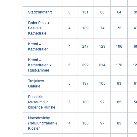
Stadtrundfahrt
3
131
65
64
3
Roter Platz +
Basilius-
4
139
74
73
4
Kathedrale
Kreml +
4
247
129
106
6
Kathedralen
Kreml +
Kathedralen +
6
392
214
176
12
Rüstkammer
Tretjakow-
5
197
105
93
6
Galerie
Puschkin-
Museum für
5
180
97
85
5
bildende Künste
Novodevichy
(Neujungfrauen-)
4
185
97
83
5
Kloster