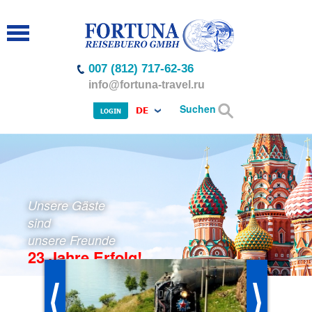
007 (812) 717-62-36
info@fortuna-travel.ru
Suchen
DE
LOGIN
Unsere Gäste
sind
unsere Freunde
23 Jahre Erfolg!