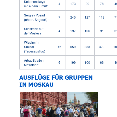
Kolomenskoye
4
173
90
78
4
mit einem Eintritt
Sergiev Posad
7
245
127
113
7
(ehem. Sagorsk)
Schifffahrt auf
4
197
106
91
6
der Moskwa
Wladimir +
Suzdal
16
659
333
320
18
(Tagesausflug)
Arbat-Straße +
6
199
100
66
4
Metrofahrt
AUSFLÜGE FÜR GRUPPEN
IN MOSKAU