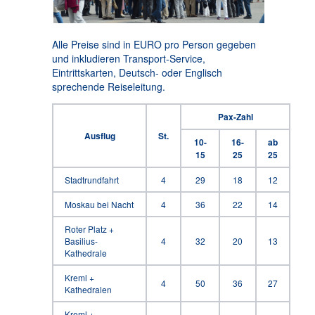
Alle Preise sind in EURO pro Person gegeben
und inkludieren Transport-Service,
Eintrittskarten, Deutsch- oder Englisch
sprechende Reiseleitung.
Pax-Zahl
Ausflug
St.
10-
16-
ab
15
25
25
Stadtrundfahrt
4
29
18
12
Moskau bei Nacht
4
36
22
14
Roter Platz +
Basilius-
4
32
20
13
Kathedrale
Kreml +
4
50
36
27
Kathedralen
Kreml +