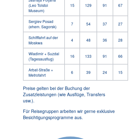
(Leo Tolstoi
15
129
91
67
Museum)
Sergiev Posad
7
54
37
27
(ehem. Sagorsk)
Schifffahrt auf der
4
48
36
28
Moskwa
Wladimir + Suzdal
16
133
91
66
(Tagesausflug)
Arbat-Straße +
6
39
24
15
Metrofahrt
Preise gelten bei der Buchung der
Zusatzleistungen (wie Ausflüge, Transfers
usw.).
Für Reisegruppen arbeiten wir gerne exklusive
Besichtigungsprogramme aus.